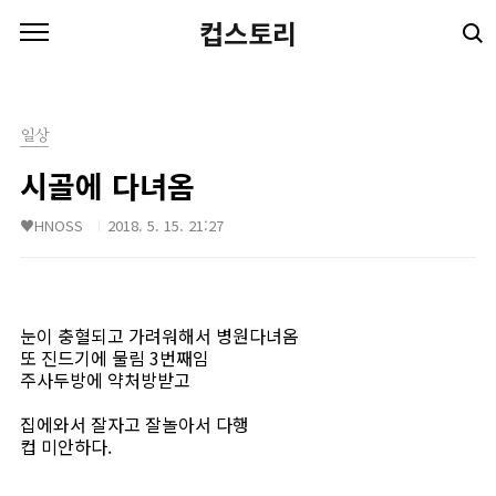
본문 바로가기
컵스토리
일상
시골에 다녀옴
♥HNOSS
2018. 5. 15. 21:27
눈이 충혈되고 가려워해서 병원다녀옴
또 진드기에 물림 3번째임
주사두방에 약처방받고
집에와서 잘자고 잘놀아서 다행
컵 미안하다.